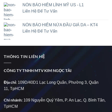
NÓN BẢO HIỂM LÍNH MỸ US - L1
Liên Hệ Để Tư Vấn
NÓN BẢO HIỂM NỬA ĐẦU GIẢ DA – KT4
Liên Hệ Để Tư Vấn
THÔNG TIN LIÊN HỆ
CÔNG TY TNHH MTV KIM NGỌC TÀI
Địa chỉ:
109D/40D1 Lạc Long Quân, Phường 3, Quận
11, TpHCM
Chi nhánh:
109 Nguyễn Quý Yêm, P. An Lạc, Q. Bình Tân,
TpHCM