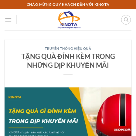
Chuyển
CHÀO MỪNG QUÝ KHÁCH ĐẾN VỚI KINOTA
đến
nội
dung
TRUYỀN THÔNG HIỆU QUẢ
TẶNG QUÀ ĐÍNH KÈM TRONG
NHỮNG DỊP KHUYẾN MÃI